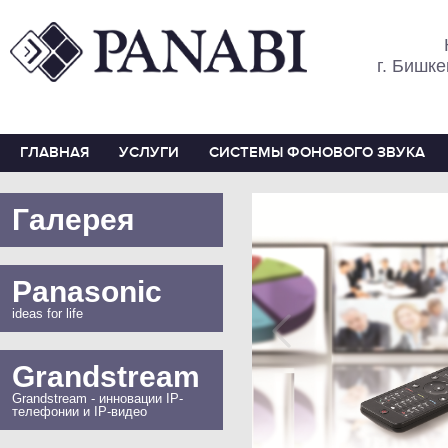
г. Бишке
ГЛАВНАЯ
УСЛУГИ
СИСТЕМЫ ФОНОВОГО ЗВУКА
Галерея
Panasonic
ideas for life
Grandstream
Grandstream - инновации IP-
телефонии и IP-видео