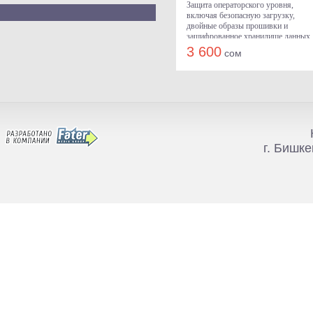
Защита операторского уровня,
включая безопасную загрузку,
двойные образы прошивки и
зашифрованное хранилище данных
Технология шумоподавления для
3 600
сом
минимизации фонового шума
Поддержка системы GDMS для
управления и авто настройки
Поддержка EHS для гарнитур
Plantronics, Jabra и Sennheiser
г. Бишке