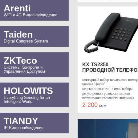
Arenti
WiFi и 4G Видеонаблюдение
Taiden
Digital Congress System
ZKTeco
KX-TS2350 -
Системы Контроля и
ПРОВОДНОЙ ТЕЛЕФО
Управления Доступом
PANASONIC
повторный набор последнего номер
кнопка "флэш"
HOLOWITS
переключение тон. / имп. набора
регулировка громкости звонка
Everything Sensing for an
регулировка громкости динамика
Intelligent World
возможность установки на стене
2 200
сом
TIANDY
IP Видеонаблюдение