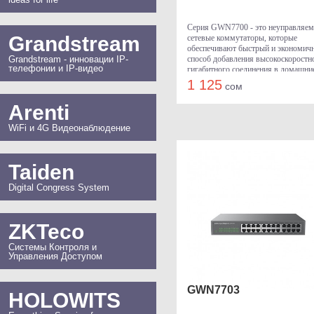
Серия GWN7700 - это неуправляе
Grandstream
сетевые коммутаторы, которые
обеспечивают быстрый и экономич
Grandstream - инновации IP-
способ добавления высокоскоростн
телефонии и IP-видео
гигабитного соединения в домашни
офисы и малые и средние предприя
1 125
сом
Arenti
WiFi и 4G Видеонаблюдение
Taiden
Digital Congress System
ZKTeco
Системы Контроля и
Управления Доступом
GWN7703
HOLOWITS