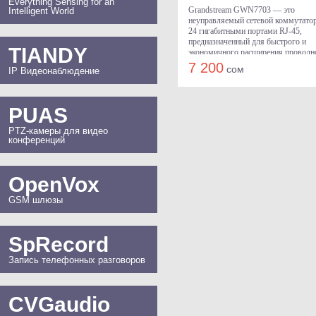
Everything Sensing for an
Grandstream GWN7703 — это
Intelligent World
неуправляемый сетевой коммутатор
24 гигабитными портами RJ-45,
предназначенный для быстрого и
TIANDY
экономичного расширения проводн
сети в офисах, рабочих группах и
7 200
сом
IP Видеонаблюдение
малом бизнесе. Коммутатор
предлагает простую «plug-and-play
эксплуатацию без необходимости
настройки и обеспечивает высокую
PUAS
пропускную способность для всех
подключённых устройств.
PTZ-камеры для видео
конференций
OpenVox
GSM шлюзы
SpRecord
Запись телефонных разговоров
CVGaudio