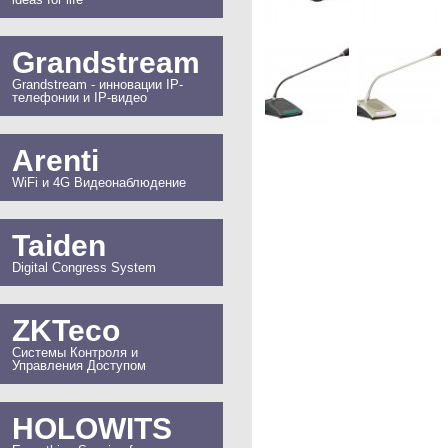
Grandstream
Grandstream - инновации IP-
телефонии и IP-видео
Arenti
WiFi и 4G Видеонаблюдение
Taiden
Digital Congress System
ZKTeco
Системы Контроля и
Управления Доступом
HOLOWITS