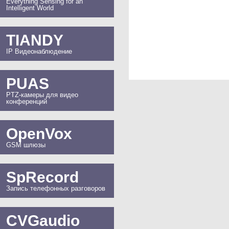
Everything Sensing for an
Intelligent World
TIANDY
IP Видеонаблюдение
PUAS
PTZ-камеры для видео
конференций
OpenVox
GSM шлюзы
SpRecord
Запись телефонных разговоров
CVGaudio