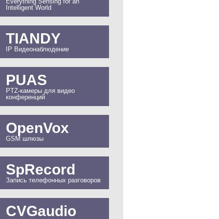
Everything Sensing for an
Intelligent World
TIANDY
IP Видеонаблюдение
PUAS
PTZ-камеры для видео
конференций
OpenVox
GSM шлюзы
SpRecord
Запись телефонных разговоров
CVGaudio