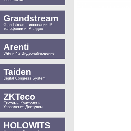
Grandstream
Grandstream - инновации IP-
телефонии и IP-видео
Arenti
WiFi и 4G Видеонаблюдение
Taiden
Digital Congress System
ZKTeco
Системы Контроля и
Управления Доступом
HOLOWITS