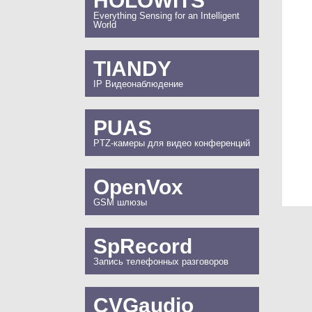
HOLOWITS
Everything Sensing for an Intelligent
World
TIANDY
IP Видеонаблюдение
PUAS
PTZ-камеры для видео конференций
OpenVox
GSM шлюзы
SpRecord
Запись телефонных разговоров
CVGaudio