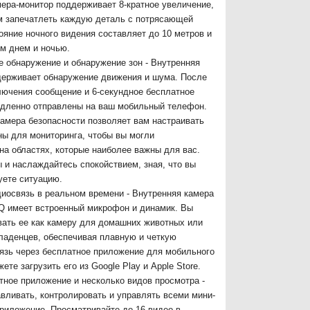
ера-монитор поддерживает 8-кратное увеличение,
м запечатлеть каждую деталь с потрясающей
ояние ночного видения составляет до 10 метров и
м днем и ночью.
 обнаружение и обнаружение зон - Внутренняя
держивает обнаружение движения и шума. После
лючения сообщение и 6-секундное бесплатное
едленно отправлены на ваш мобильный телефон.
амера безопасности позволяет вам настраивать
ы для мониторинга, чтобы вы могли
на областях, которые наиболее важны для вас.
 и наслаждайтесь спокойствием, зная, что вы
уете ситуацию.
иосвязь в реальном времени - Внутренняя камера
Q имеет встроенный микрофон и динамик. Вы
ать ее как камеру для домашних животных или
ладенцев, обеспечивая плавную и четкую
язь через бесплатное приложение для мобильного
те загрузить его из Google Play и Apple Store.
тное приложение и несколько видов просмотра -
вливать, контролировать и управлять всеми мини-
риложение. Просматривайте до 16 видео в