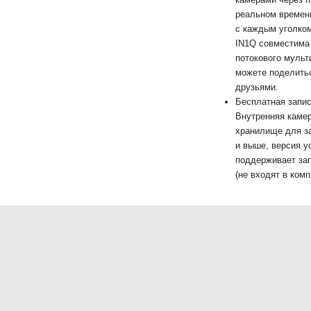
реальном времени
с каждым уголком
IN1Q совместима
потокового мульт
можете поделить
друзьями.
Бесплатная запи
Внутренняя каме
хранилище для за
и выше, версия у
поддерживает зап
(не входят в ком