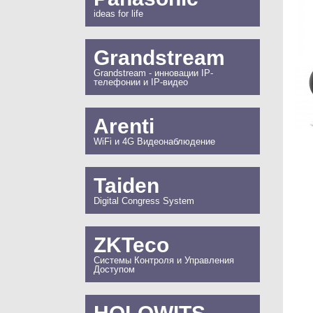
ideas for life
Grandstream
Grandstream - инновации IP-
телефонии и IP-видео
Arenti
WiFi и 4G Видеонаблюдение
Taiden
Digital Congress System
ZKTeco
Системы Контроля и Управления
Доступом