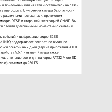
 в приложении или из сети и оставайтесь на связи
 вашего дома. Внутренняя камера безопасности
 с различными протоколами, протоколом
имедиа RTSP и сторонней интеграцией ONVIF. Вы
ся своими драгоценными моментами с семьей и
сь событий и шифрование видео E2EE -
ра IN1Q поддерживает бесплатное облачное
писи событий на 7 дней (версия приложения 4.0.0
стройства 5.5.4 и выше). Камера также
ись в течение всего дня на карты FAT32 Micro SD
плект) объемом до 256 ГБ.