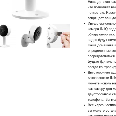
Наша детская кам
что позволяет ва
четкостью. Расст
защищает ваш до
Интеллектуальное
камера IN1Q под
обнаружения иск
видео будут нем
Наша домашняя к
определенные зон
сосредоточиться 
Будьте бдительны
всегда контролир
Двусторонняя ауд
безопасности IN1
можете использов
как камеру для м
двустороннюю св
телефона. Вы може
Все через беспла
вы можете устана
камерами через п