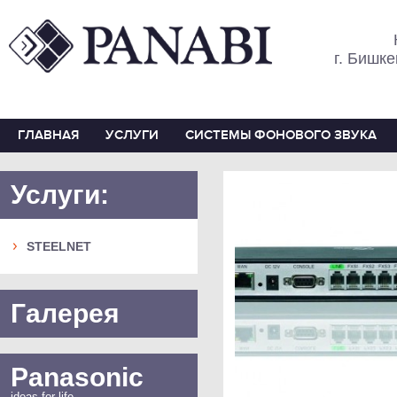
г. Бишке
ГЛАВНАЯ
УСЛУГИ
СИСТЕМЫ ФОНОВОГО ЗВУКА
Услуги:
STEELNET
Галерея
Panasonic
ideas for life