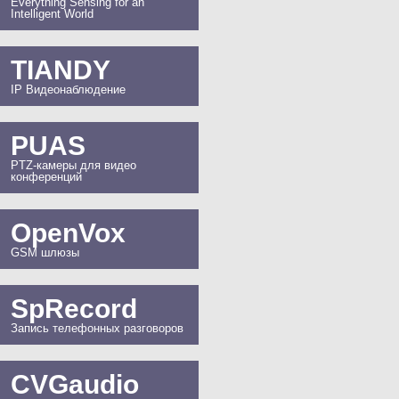
Everything Sensing for an
Intelligent World
TIANDY
IP Видеонаблюдение
PUAS
PTZ-камеры для видео
конференций
OpenVox
GSM шлюзы
SpRecord
Запись телефонных разговоров
CVGaudio