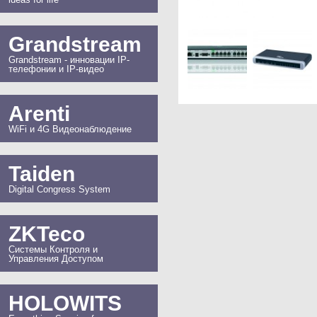
Grandstream
Grandstream - инновации IP-
телефонии и IP-видео
Arenti
WiFi и 4G Видеонаблюдение
Taiden
Digital Congress System
ZKTeco
Системы Контроля и
Управления Доступом
HOLOWITS