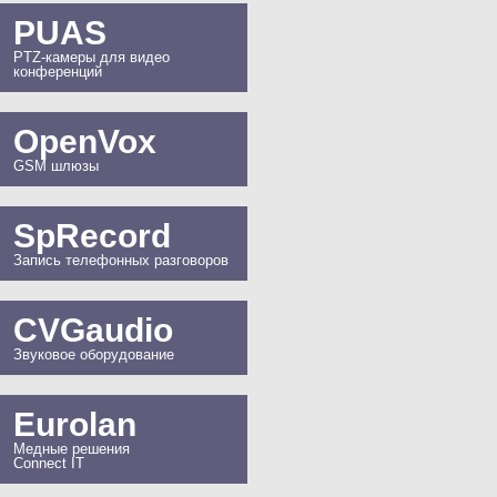
PUAS
PTZ-камеры для видео
конференций
OpenVox
GSM шлюзы
SpRecord
Запись телефонных разговоров
CVGaudio
Звуковое оборудование
Eurolan
Медные решения
Connect IT