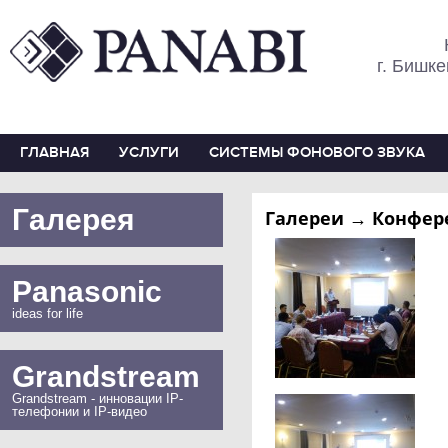
г. Бишке
ГЛАВНАЯ
УСЛУГИ
СИСТЕМЫ ФОНОВОГО ЗВУКА
Галерея
Галереи → Конферен
Panasonic
ideas for life
Grandstream
Grandstream - инновации IP-
телефонии и IP-видео