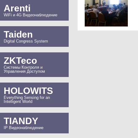
Arenti
WiFi и 4G Видеонаблюдение
Taiden
Digital Congress System
ZKTeco
Системы Контроля и
Управления Доступом
HOLOWITS
Everything Sensing for an
Intelligent World
TIANDY
IP Видеонаблюдение