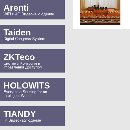
Arenti
WiFi и 4G Видеонаблюдение
Taiden
Digital Congress System
ZKTeco
Системы Контроля и
Управления Доступом
HOLOWITS
Everything Sensing for an
Intelligent World
TIANDY
IP Видеонаблюдение