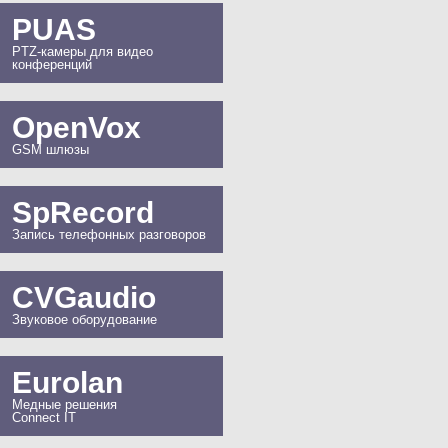
PUAS
PTZ-камеры для видео
конференций
OpenVox
GSM шлюзы
SpRecord
Запись телефонных разговоров
CVGaudio
Звуковое оборудование
Eurolan
Медные решения
Connect IT