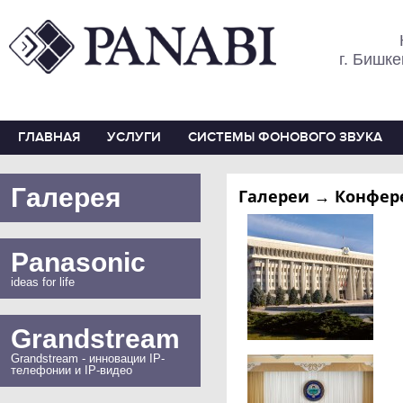
г. Бишке
ГЛАВНАЯ
УСЛУГИ
СИСТЕМЫ ФОНОВОГО ЗВУКА
Галерея
Галереи → Конфере
Panasonic
ideas for life
Grandstream
Grandstream - инновации IP-
телефонии и IP-видео