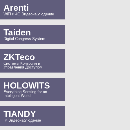
Arenti
WiFi и 4G Видеонаблюдение
Taiden
Digital Congress System
ZKTeco
Системы Контроля и
Управления Доступом
HOLOWITS
Everything Sensing for an
Intelligent World
TIANDY
IP Видеонаблюдение