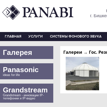
г. Бишке
ГЛАВНАЯ
УСЛУГИ
СИСТЕМЫ ФОНОВОГО ЗВУКА
Галерея
Галереи → Гос. Ре
Panasonic
ideas for life
Grandstream
Grandstream - инновации IP-
телефонии и IP-видео