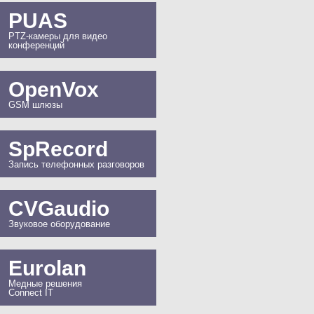
PUAS
PTZ-камеры для видео
конференций
OpenVox
GSM шлюзы
SpRecord
Запись телефонных разговоров
CVGaudio
Звуковое оборудование
Eurolan
Медные решения
Connect IT