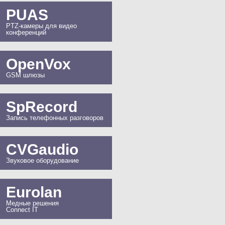
PUAS
PTZ-камеры для видео
конференций
OpenVox
GSM шлюзы
SpRecord
Запись телефонных разговоров
CVGaudio
Звуковое оборудование
Eurolan
Медные решения
Connect IT