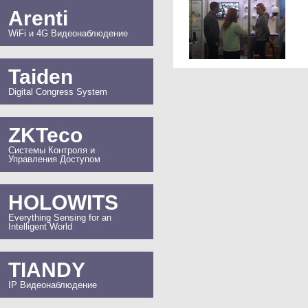
Arenti
WiFi и 4G Видеонаблюдение
Taiden
Digital Congress System
ZKTeco
Системы Контроля и
Управления Доступом
HOLOWITS
Everything Sensing for an
Intelligent World
TIANDY
IP Видеонаблюдение