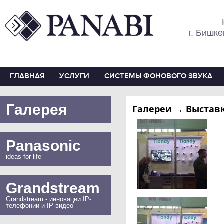
г. Бишке
ГЛАВНАЯ
УСЛУГИ
СИСТЕМЫ ФОНОВОГО ЗВУКА
Галерея
Галереи → Выставк
Panasonic
ideas for life
Grandstream
Grandstream - инновации IP-
телефонии и IP-видео